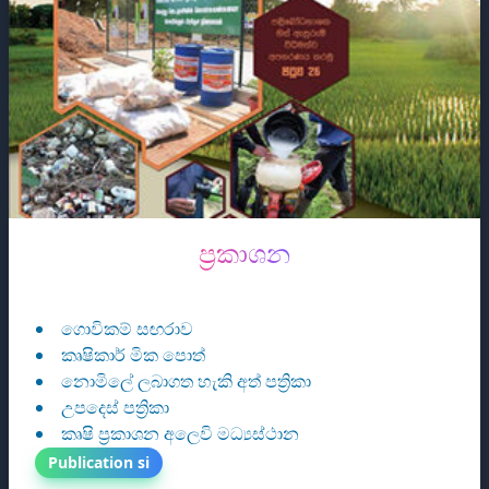
ප්‍රකාශන
ප්‍රකාශන
ගොවිකම් සඟරාව
කෘෂිකාර් මික පොත්
නොමිලේ ලබාගත හැකි අත් පත්‍රිකා
උපදෙස් පත්‍රිකා
කෘෂි ප්‍රකාශන අලෙවි මධ්‍යස්ථාන
Publication si