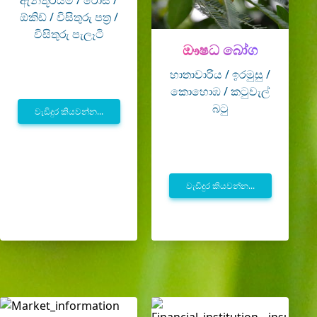
ඇන්තූරියම් / රෝස /
ඕකිඩ් / විසිතුරු පත්‍ර /
විසිතුරු පැලෑටි
ඖෂධ බෝග
හාතාවාරිය / ඉරමුසු /
කොහොඹ / කටුවැල්
බටු
වැඩිදුර කියවන්න...
වැඩිදුර කියවන්න...