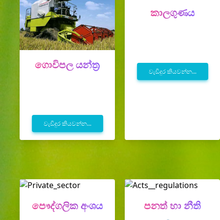
කාලගුණය
ගොවිපල යන්ත්‍ර
වැඩිදුර කියවන්න...
වැඩිදුර කියවන්න...
පෞද්ගලික අංශය
පනත් හා නීති