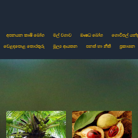
අපනයන කෘෂි බෝග
මල් වගාව
ඖෂධ බෝග
ගොවිපල් යන්ත්
වෙළඳපොළ තොරතුරු
මූල්‍ය ආයතන
පනත් හා නීති
ප්‍රකාශන