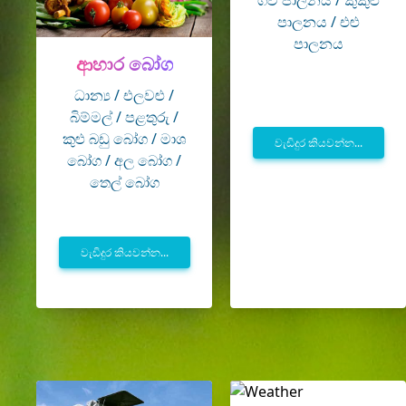
ගව පාලනය / කුකුළු
පාලනය / එළු
පාලනය
ආහාර බෝග
ධාන්‍ය / එලවළු /
බිම්මල් / පළතුරු /
කුළු බඩු බෝග / මාශ
වැඩිදුර කියවන්න...
බෝග / අල බෝග /
තෙල් බෝග
වැඩිදුර කියවන්න...