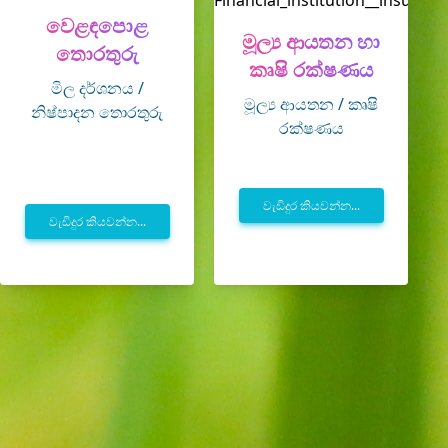
වෙළඳපොළ
මූල්‍ය ආයතන හා
තොරතුරු
කෘෂි රක්ෂණය
මිල දර්ශනය /
මූල්‍ය ආයතන / කෘෂි
නිෂ්පාදන තොරතුරු
රක්ෂණය
වැඩිදුර කියවන්න...
වැඩිදුර කියවන්න...