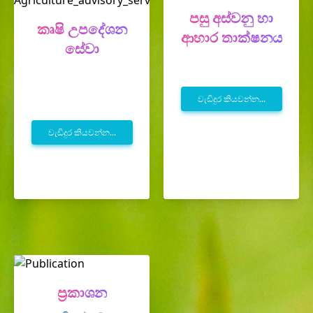
පසු අස්වනු හා
කෘෂි උපදේශන
ආහාර තාක්ෂනය
සේවා
වැඩිදුර කියවන්න...
වැඩිදුර කියවන්න...
ප්‍රකාශන