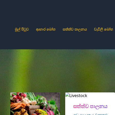
මුල් පිටුව
ආහාර බෝග
සත්ත්ව පාලනය
වැවිලි බෝග
සත්ත්ව පාලනය