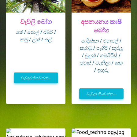
වැවිලි බෝග
අපනයනය කෘෂි
බෝග
තේ / පොල් / රබර් /
කජු / උක් / තල්
සාදික්කා / එනසල් /
කරාබු / පැගිරි / කුරුදු
/ බුලත් / ගම්මිරිස් /
පුවක් / වැනිලා / කහ
/ ඉඟුරු
වැඩිදුර කියවන්න...
වැඩිදුර කියවන්න...