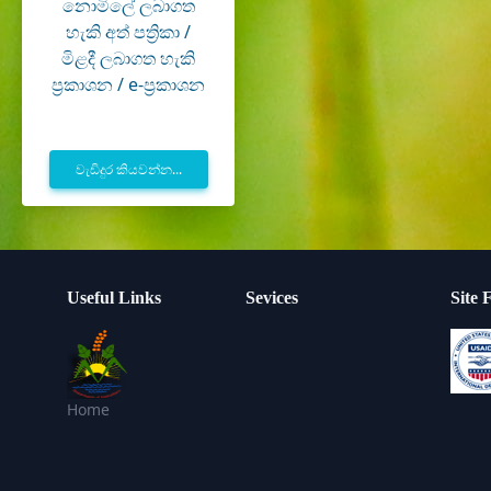
නොමිලේ ලබාගත
හැකි අත් පත්‍රිකා /
මිළදී ලබාගත හැකි
ප්‍රකාශන / e-ප්‍රකාශන
වැඩිදුර කියවන්න...
Useful Links
Sevices
Site 
Home