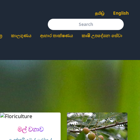
தமிழ்
English
‍ර
කාලගුණය
ආහාර තාක්ෂණය
කෘෂි උපදේශන සේවා
මල් වගාව