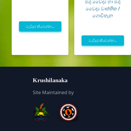
පශු වෛද්‍ය හා පශු
වෛද්‍ය වෘත්තීක /
ගොවිතැන
වැඩිදුර කියවන්න...
වැඩිදුර කියවන්න...
Krushilanaka
Site Maintained by