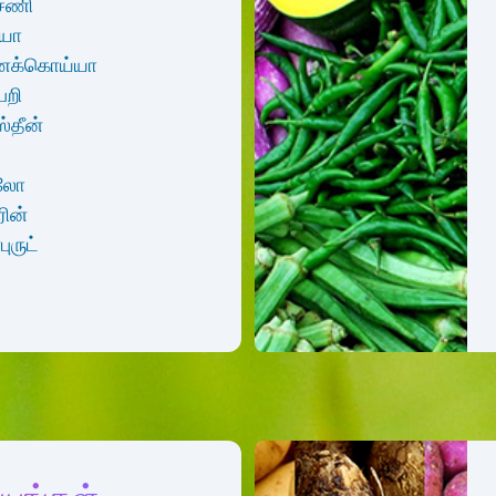
பூசணி
யா
க்கொய்யா
பறி
ஸ்தீன்
ேலோ
ின்
புருட்