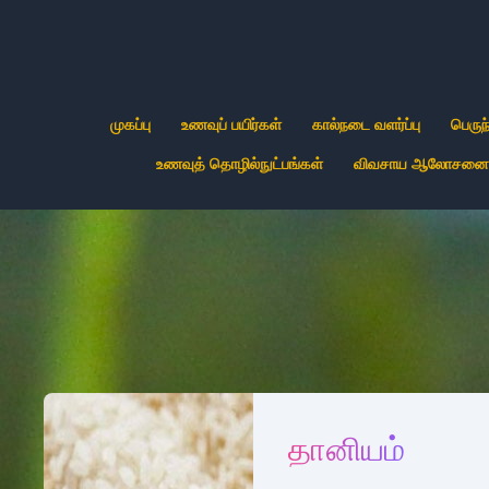
முகப்பு
உணவுப் பயிர்கள்
கால்நடை வளர்ப்பு
பெருந
உணவுத் தொழில்நுட்பங்கள்
விவசாய ஆலோசனைச
தானியம்