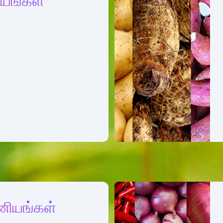
யங்கள்
ியங்கள்