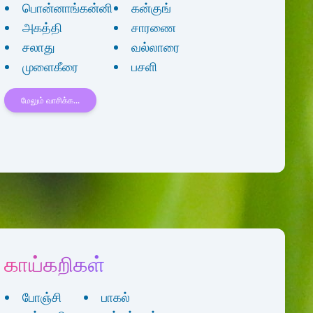
பொன்னாங்கன்னி
கன்குங்
அகத்தி
சாரணை
சலாது
வல்லாரை
முளைகீரை
பசளி
மேலும் வாசிக்க...
காய்கறிகள்
போஞ்சி
பாகல்