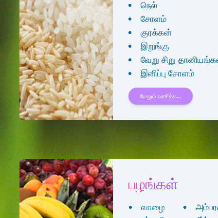
நெல்
சோளம்
குரக்கன்
இறுங்கு
வேறு சிறு தானியங்க
இனிப்பு சோளம்
மேலும் வாசிக்க...
பழங்கள்
வாழை
அம்பர