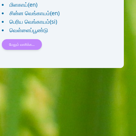
மிளகாய்(en)
சின்ன வெங்காயம்(en)
பெரிய வெங்காயம்(si)
வெள்ளைப்பூண்டு
மேலும் வாசிக்க...