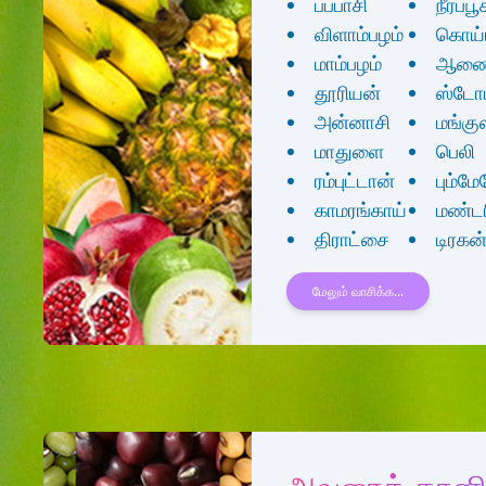
பப்பாசி
நீர்ப்
விளாம்பழம்
கொய்
மாம்பழம்
ஆணை
தூரியன்
ஸ்டோ
அன்னாசி
மங்கு
மாதுளை
பெலி
ரம்புட்டான்
பும்ம
காமரங்காய்
மண்டர
திராட்சை
டிரகன்
மேலும் வாசிக்க...