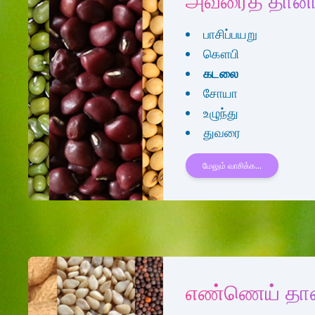
அவரைத் தானி
பாசிப்பயறு
கௌபி
கடலை
சோயா
உழுந்து
துவரை
மேலும் வாசிக்க...
எண்ணெய் தான