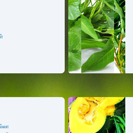
ள்
ல்லா