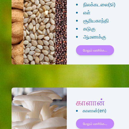
நிலக்கடலை(si)
எள்
சூரியகாந்தி
கடுகு
ஆமணக்கு
மேலும் வாசிக்க...
காளான்
காளான்(en)
மேலும் வாசிக்க...