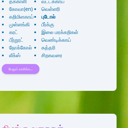
தக்காளி
வட்டக்காய்
கோவா(en)
வெள்ளரி
கறிமிளகாய்
புடோல்
முள்ளங்கி
பீர்க்கு
கரட்
இலை மரக்கறிகள்
பீற்றூட்
வெண்டிக்காய்
நோக்கோல்
கத்தரி
லீக்ஸ்
சிறகவரை
மேலும் வாசிக்க...